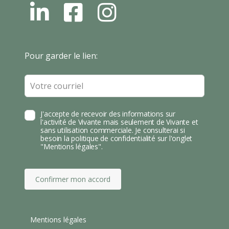
L
F
I
N
B
N
S
T
Leave
Pour garder le lien:
A
this
field
blank
J'accepte de recevoir des informations sur
l'activité de Vivante mais seulement de Vivante et
sans utilisation commerciale. Je consulterai si
besoin la politique de confidentialité sur l'onglet
"Mentions légales".
Confirmer mon accord
Mentions légales