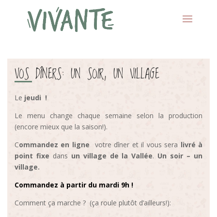
VOS DÎNERS: UN SOIR, UN VILLAGE
Le
jeudi
!
Le menu change chaque semaine selon la production
(encore mieux que la saison!).
C
ommandez en ligne
votre dîner et il vous sera
livré à
point fixe
dans
un
village de la Vallée
.
Un soir – un
village.
Commandez à partir du mardi 9h !
Comment ça marche ? (ça roule plutôt d’ailleurs!):