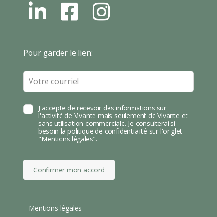
L
F
I
N
B
N
S
T
Leave
Pour garder le lien:
A
this
field
blank
J'accepte de recevoir des informations sur
l'activité de Vivante mais seulement de Vivante et
sans utilisation commerciale. Je consulterai si
besoin la politique de confidentialité sur l'onglet
"Mentions légales".
Confirmer mon accord
Mentions légales