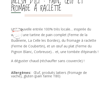
WELSH D’ICI : PAIN, ŒUF ET
FROMAGE À RACLETTE
Une nouvelle entrée 100% très locale… inspirée du
welsh : une tartine de pain complet (Ferme de la
Budinerie, La Celle les Bordes), du fromage à raclette
(Ferme de Coubertin), et un œuf au plat (Ferme du
Pignon Blanc, Corbreuse)… et, une tombée d’épinards !
A déguster chaud (réchauffer sans couvercle) !
Œuf, produits laitiers (fromage de
vache), gluten (pain farine T80)