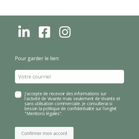
L
F
I
N
B
N
S
T
Leave
Pour garder le lien:
A
this
field
blank
J'accepte de recevoir des informations sur
l'activité de Vivante mais seulement de Vivante et
sans utilisation commerciale. Je consulterai si
besoin la politique de confidentialité sur l'onglet
"Mentions légales".
Confirmer mon accord