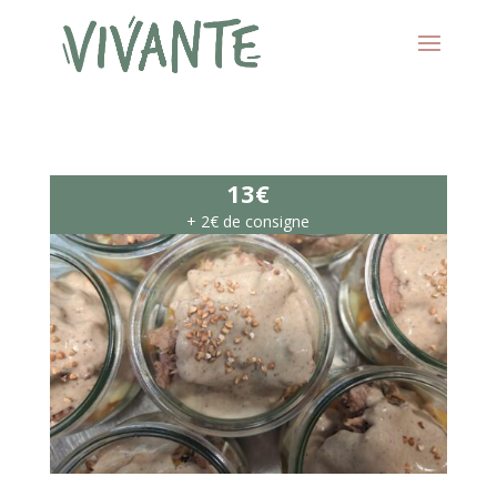
13€
+ 2€ de consigne