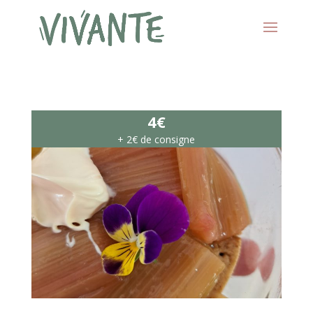
4€
+ 2€ de consigne