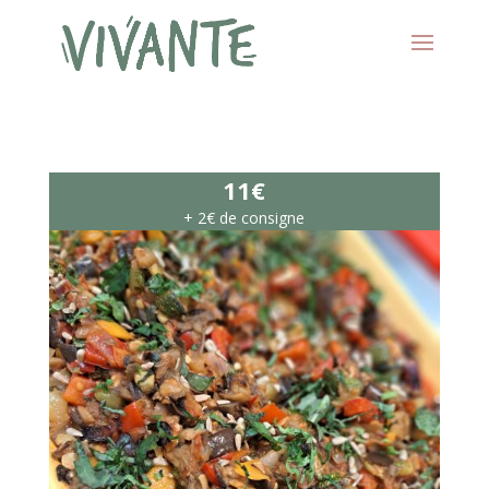
11€
+ 2€ de consigne