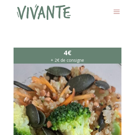
4€
+ 2€ de consigne