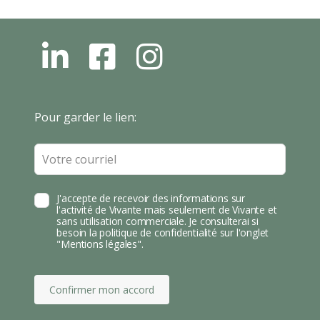
L
F
I
N
B
N
S
T
Leave
Pour garder le lien:
A
this
field
blank
J'accepte de recevoir des informations sur
l'activité de Vivante mais seulement de Vivante et
sans utilisation commerciale. Je consulterai si
besoin la politique de confidentialité sur l'onglet
"Mentions légales".
Confirmer mon accord