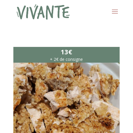
13€
+ 2€ de consigne