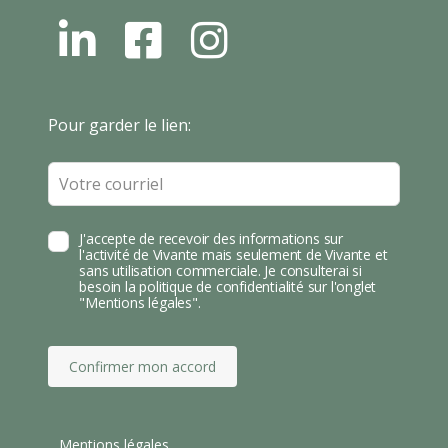
L
F
I
N
B
N
S
T
Leave
Pour garder le lien:
A
this
field
blank
J'accepte de recevoir des informations sur
l'activité de Vivante mais seulement de Vivante et
sans utilisation commerciale. Je consulterai si
besoin la politique de confidentialité sur l'onglet
"Mentions légales".
Confirmer mon accord
Mentions légales