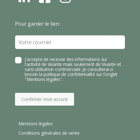
N
B
N
S
T
Leave
Pour garder le lien:
A
this
field
blank
J'accepte de recevoir des informations sur
l'activité de Vivante mais seulement de Vivante et
sans utilisation commerciale. Je consulterai si
besoin la politique de confidentialité sur l'onglet
"Mentions légales".
Confirmer mon accord
Mentions légales
Conditions générales de vente