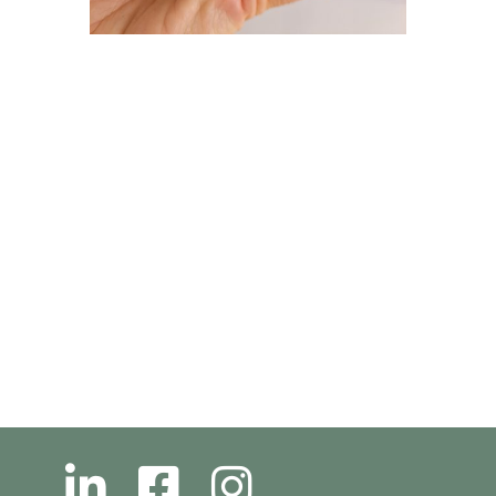
L
F
I