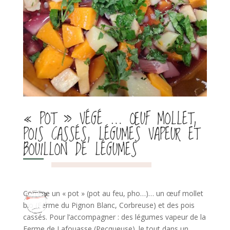
« POT » VÉGÉ … ŒUF MOLLET,
POIS CASSÉS, LÉGUMES VAPEUR ET
BOUILLON DE LÉGUMES
Comme un « pot » (pot au feu, pho…)… un œuf mollet
bio (Ferme du Pignon Blanc, Corbreuse) et des pois
cassés. Pour l’accompagner : des légumes vapeur de la
Ferme de Lafouasse (Pecqueuse). le tout dans un