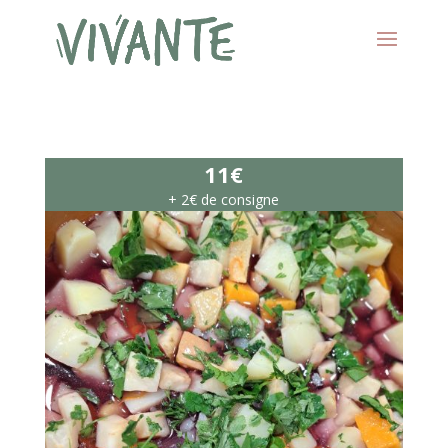
11€
+ 2€ de consigne