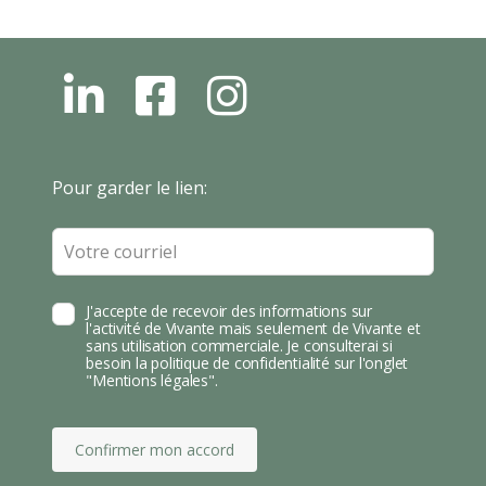
L
F
I
N
B
N
S
T
Leave
Pour garder le lien:
A
this
field
blank
J'accepte de recevoir des informations sur
l'activité de Vivante mais seulement de Vivante et
sans utilisation commerciale. Je consulterai si
besoin la politique de confidentialité sur l'onglet
"Mentions légales".
Confirmer mon accord