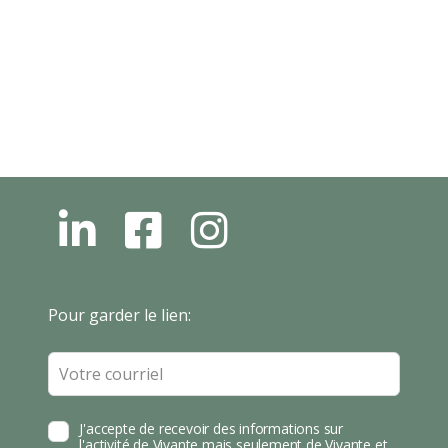
L
F
I
N
B
N
S
T
Leave
Pour garder le lien:
A
this
field
blank
J'accepte de recevoir des informations sur
l'activité de Vivante mais seulement de Vivante et