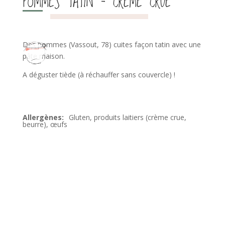
POMMES TATIN – CRÈME CRUE
Des pommes (Vassout, 78) cuites façon tatin avec une
pâte maison.
A déguster tiède (à réchauffer sans couvercle) !
Gluten, produits laitiers (crème crue,
beurre), œufs