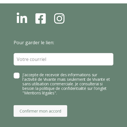
L
F
I
N
B
N
S
T
Leave
Pour garder le lien:
A
this
field
blank
J'accepte de recevoir des informations sur
l'activité de Vivante mais seulement de Vivante et
sans utilisation commerciale. Je consulterai si
besoin la politique de confidentialité sur l'onglet
"Mentions légales".
Confirmer mon accord