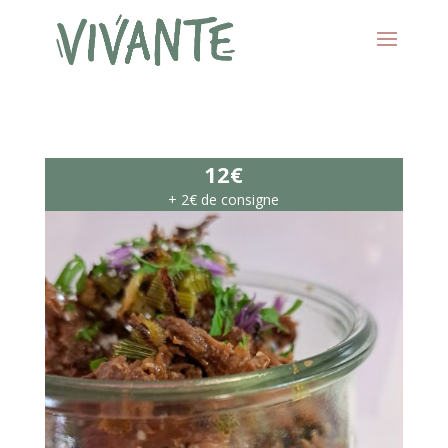
12€
+ 2€ de consigne