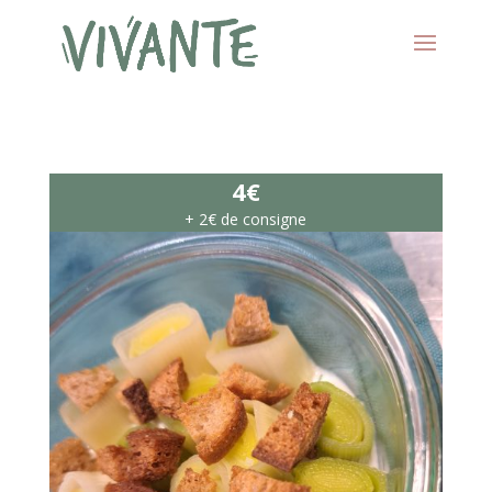
4€
+ 2€ de consigne