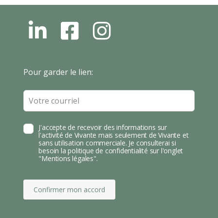
L
F
I
N
B
N
S
T
Leave
Pour garder le lien:
A
this
field
blank
J'accepte de recevoir des informations sur
l'activité de Vivante mais seulement de Vivante et
sans utilisation commerciale. Je consulterai si
besoin la politique de confidentialité sur l'onglet
"Mentions légales".
Confirmer mon accord