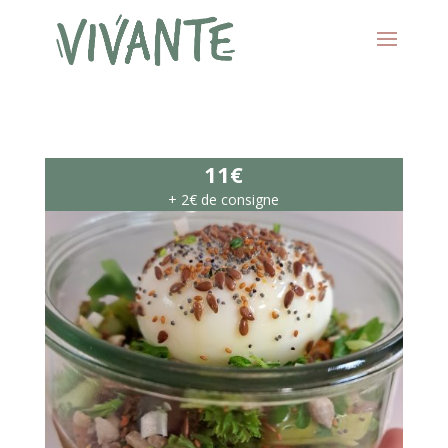
11€
+ 2€ de consigne