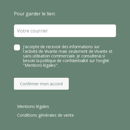
S
T
Leave
Pour garder le lien:
A
this
field
blank
J'accepte de recevoir des informations sur
l'activité de Vivante mais seulement de Vivante et
sans utilisation commerciale. Je consulterai si
besoin la politique de confidentialité sur l'onglet
"Mentions légales".
Confirmer mon accord
Mentions légales
Conditions générales de vente