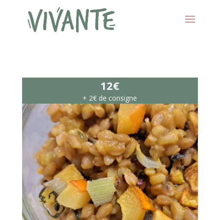
12€
+ 2€ de consigne