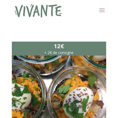
12€
+ 2€ de consigne