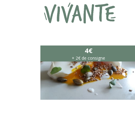
4€
+ 2€ de consigne