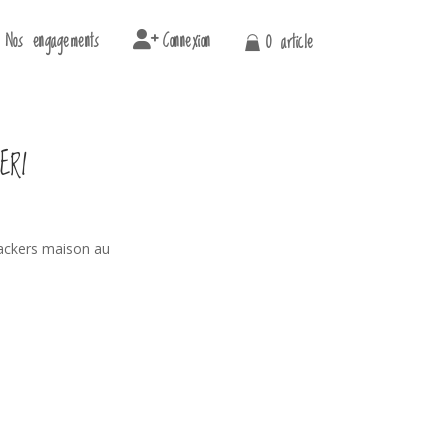
Nos engagements
Connexion
0 article
ERI
ackers maison au