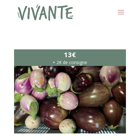
13€
+ 2€ de consigne