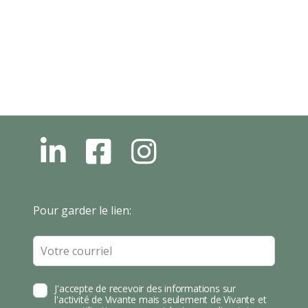
L
F
I
N
B
N
S
T
Leave
Pour garder le lien:
A
this
field
blank
J'accepte de recevoir des informations sur
l'activité de Vivante mais seulement de Vivante et