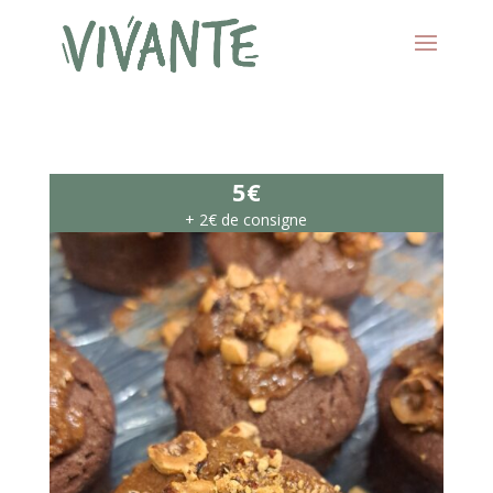
5€
+ 2€ de consigne