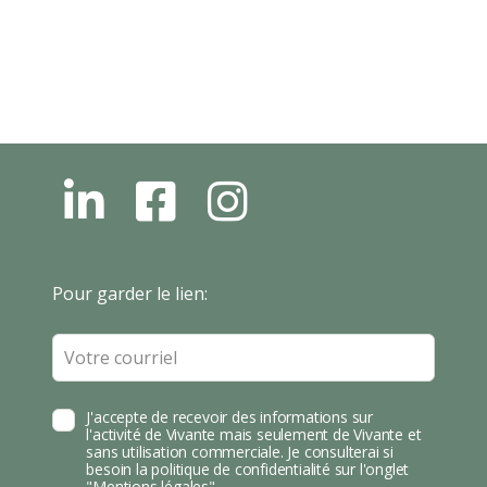
L
F
I
N
B
N
S
T
Leave
Pour garder le lien:
A
this
field
blank
J'accepte de recevoir des informations sur
l'activité de Vivante mais seulement de Vivante et
sans utilisation commerciale. Je consulterai si
besoin la politique de confidentialité sur l'onglet
"Mentions légales".