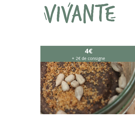
4€
+ 2€ de consigne