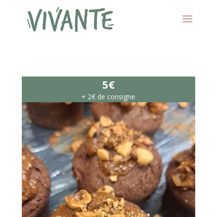
5€
+ 2€ de consigne