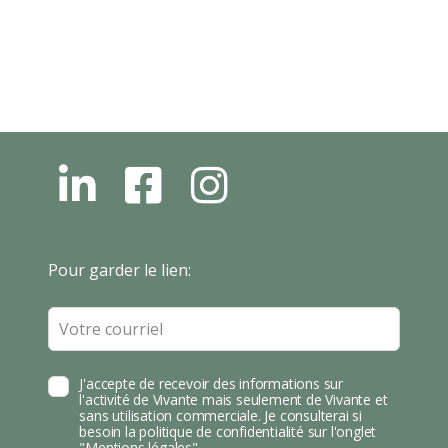
L
F
I
N
B
N
S
T
Leave
Pour garder le lien:
A
this
field
blank
J'accepte de recevoir des informations sur
l'activité de Vivante mais seulement de Vivante et
sans utilisation commerciale. Je consulterai si
besoin la politique de confidentialité sur l'onglet
"Mentions légales".