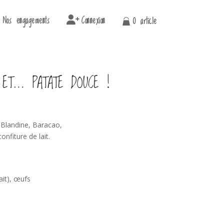
Nos engagements
Connexion
0 article
 ET… PATATE DOUCE !
Blandine, Baracao,
onfiture de lait.
lait), œufs