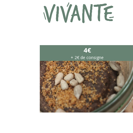
4€
+ 2€ de consigne