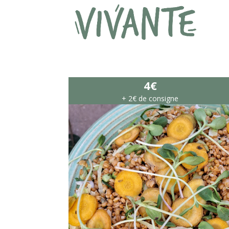
4€
+ 2€ de consigne