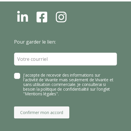
L
F
I
N
B
N
S
T
Leave
Pour garder le lien:
A
this
field
blank
J'accepte de recevoir des informations sur
l'activité de Vivante mais seulement de Vivante et
sans utilisation commerciale. Je consulterai si
besoin la politique de confidentialité sur l'onglet
"Mentions légales".
Confirmer mon accord