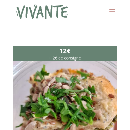
12€
+ 2€ de consigne