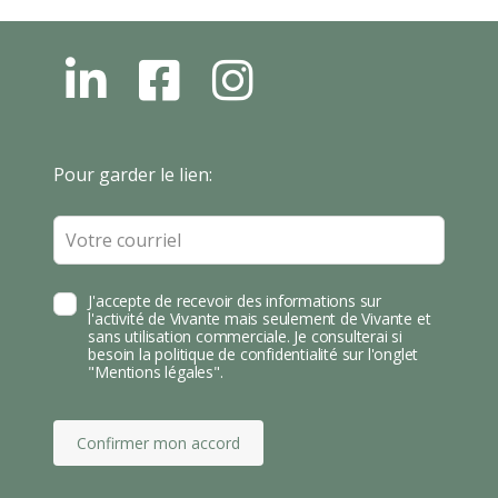
L
F
I
N
B
N
S
T
Leave
Pour garder le lien:
A
this
field
blank
J'accepte de recevoir des informations sur
l'activité de Vivante mais seulement de Vivante et
sans utilisation commerciale. Je consulterai si
besoin la politique de confidentialité sur l'onglet
"Mentions légales".
Confirmer mon accord