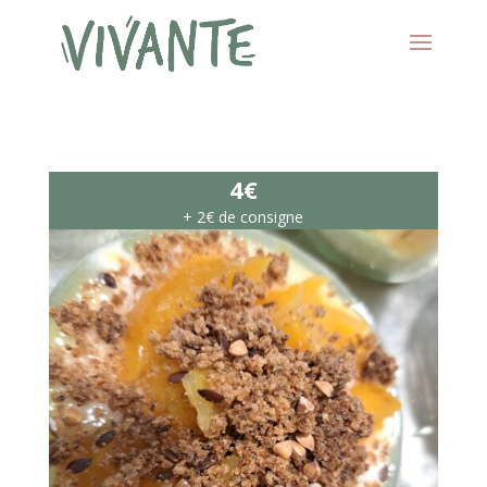
4€
+ 2€ de consigne