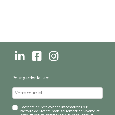
L
F
I
N
B
N
S
T
Leave
Pour garder le lien:
A
this
field
blank
J'accepte de recevoir des informations sur
l'activité de Vivante mais seulement de Vivante et