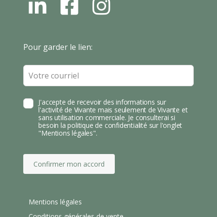
L
F
I
N
B
N
S
T
Leave
Pour garder le lien:
A
this
field
blank
J'accepte de recevoir des informations sur
l'activité de Vivante mais seulement de Vivante et
sans utilisation commerciale. Je consulterai si
besoin la politique de confidentialité sur l'onglet
"Mentions légales".
Confirmer mon accord
Mentions légales
Conditions générales de vente