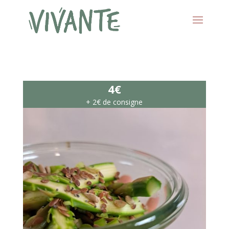
4€
+ 2€ de consigne