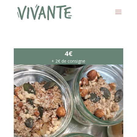
4€
+ 2€ de consigne