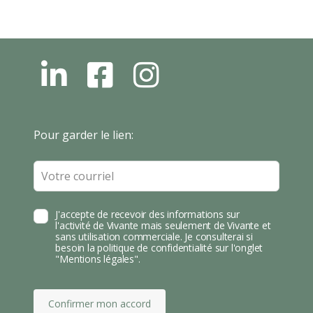
L
F
I
N
B
N
S
T
Leave
Pour garder le lien:
A
this
field
blank
J'accepte de recevoir des informations sur
l'activité de Vivante mais seulement de Vivante et
sans utilisation commerciale. Je consulterai si
besoin la politique de confidentialité sur l'onglet
"Mentions légales".
Confirmer mon accord