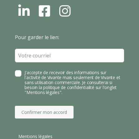
L
F
I
N
B
N
S
T
Leave
Pour garder le lien:
A
this
field
blank
J'accepte de recevoir des informations sur
l'activité de Vivante mais seulement de Vivante et
sans utilisation commerciale. Je consulterai si
besoin la politique de confidentialité sur l'onglet
"Mentions légales".
Confirmer mon accord
Mentions légales