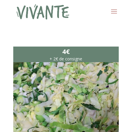
4€
+ 2€ de consigne