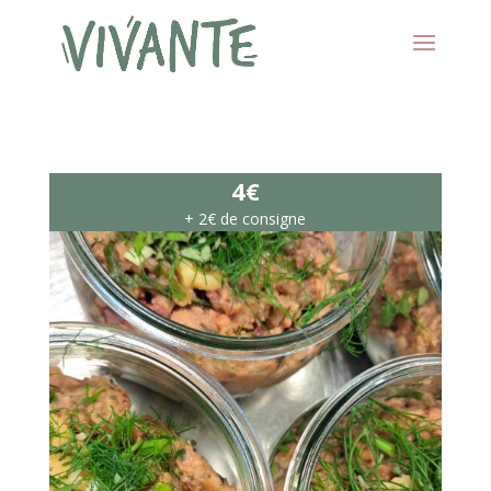
4€
+ 2€ de consigne