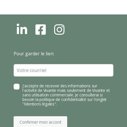
L
F
I
N
B
N
S
T
Leave
Pour garder le lien:
A
this
field
blank
J'accepte de recevoir des informations sur
l'activité de Vivante mais seulement de Vivante et
sans utilisation commerciale. Je consulterai si
besoin la politique de confidentialité sur l'onglet
"Mentions légales".
Confirmer mon accord