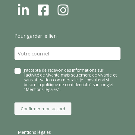
L
F
I
N
B
N
S
T
Leave
Pour garder le lien:
A
this
field
blank
J'accepte de recevoir des informations sur
l'activité de Vivante mais seulement de Vivante et
sans utilisation commerciale. Je consulterai si
besoin la politique de confidentialité sur l'onglet
"Mentions légales".
Confirmer mon accord
Mentions légales