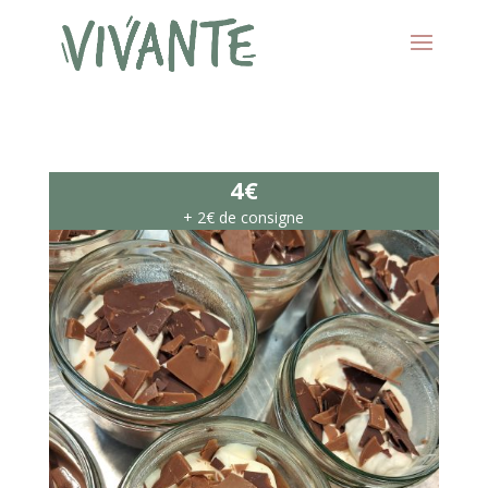
4€
+ 2€ de consigne