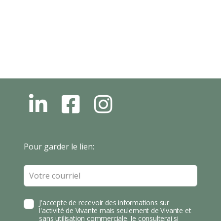
L
F
I
N
B
N
S
T
Leave
Pour garder le lien:
A
this
field
blank
J'accepte de recevoir des informations sur
l'activité de Vivante mais seulement de Vivante et
sans utilisation commerciale. Je consulterai si