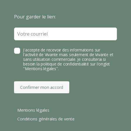
S
T
Leave
Pour garder le lien:
A
this
field
blank
J'accepte de recevoir des informations sur
l'activité de Vivante mais seulement de Vivante et
sans utilisation commerciale. Je consulterai si
besoin la politique de confidentialité sur l'onglet
"Mentions légales".
Confirmer mon accord
Mentions légales
Conditions générales de vente