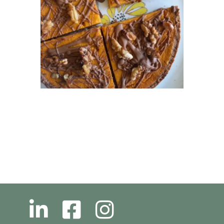
L
F
I
N
B
N