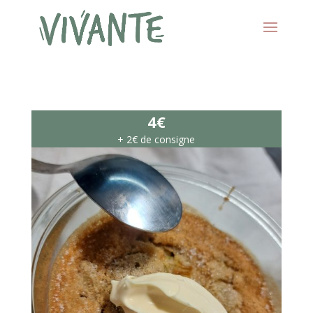
4€
+ 2€ de consigne