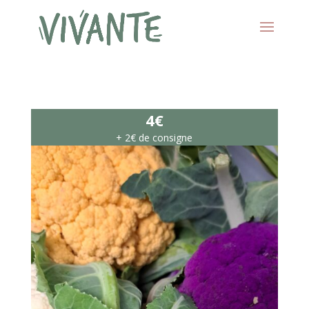
4€
+ 2€ de consigne