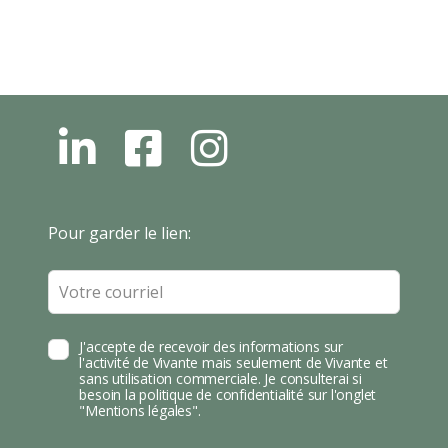
L
F
I
N
B
N
S
T
Leave
Pour garder le lien:
A
this
field
blank
J'accepte de recevoir des informations sur
l'activité de Vivante mais seulement de Vivante et
sans utilisation commerciale. Je consulterai si
besoin la politique de confidentialité sur l'onglet
"Mentions légales".