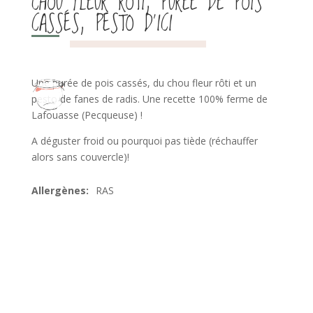
CHOU FLEUR RÔTI, PURÉE DE POIS
CASSÉS, PESTO D’ICI
Une purée de pois cassés, du chou fleur rôti et un
pesto de fanes de radis. Une recette 100% ferme de
Lafouasse (Pecqueuse) !
A déguster froid ou pourquoi pas tiède (réchauffer
alors sans couvercle)!
RAS