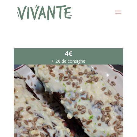
4€
+ 2€ de consigne