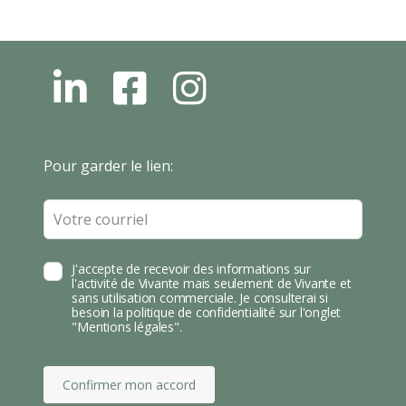
L
F
I
N
B
N
S
T
Leave
Pour garder le lien:
A
this
field
blank
J'accepte de recevoir des informations sur
l'activité de Vivante mais seulement de Vivante et
sans utilisation commerciale. Je consulterai si
besoin la politique de confidentialité sur l'onglet
"Mentions légales".
Confirmer mon accord