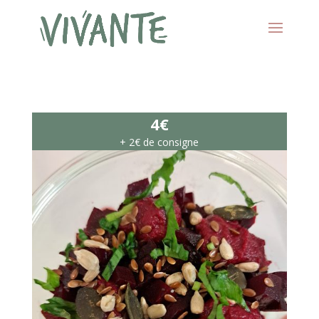
4€
+ 2€ de consigne