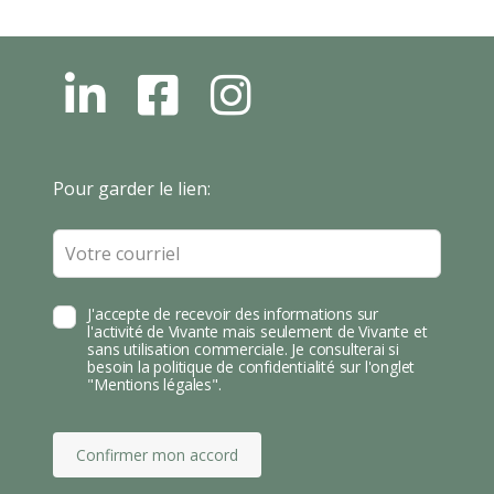
L
F
I
N
B
N
S
T
Leave
Pour garder le lien:
A
this
field
blank
J'accepte de recevoir des informations sur
l'activité de Vivante mais seulement de Vivante et
sans utilisation commerciale. Je consulterai si
besoin la politique de confidentialité sur l'onglet
"Mentions légales".
Confirmer mon accord