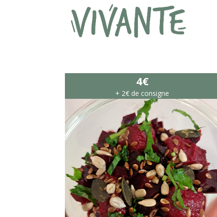
4€
+ 2€ de consigne