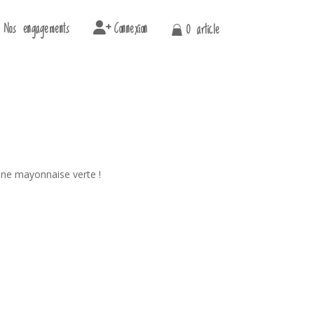
Nos engagements
Connexion
0 article
une mayonnaise verte !