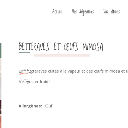
Accueil
Vos déjeuners
Vos dîners
BETTERAVES ET ŒUFS MIMOSA
Des betteraves cuites à la vapeur et des œufs mimosa et 
A déguster froid !
Œuf