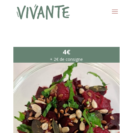
4€
+ 2€ de consigne