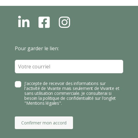
L
F
I
N
B
N
S
T
Leave
Pour garder le lien:
A
this
field
blank
J'accepte de recevoir des informations sur
l'activité de Vivante mais seulement de Vivante et
sans utilisation commerciale. Je consulterai si
besoin la politique de confidentialité sur l'onglet
"Mentions légales".
Confirmer mon accord