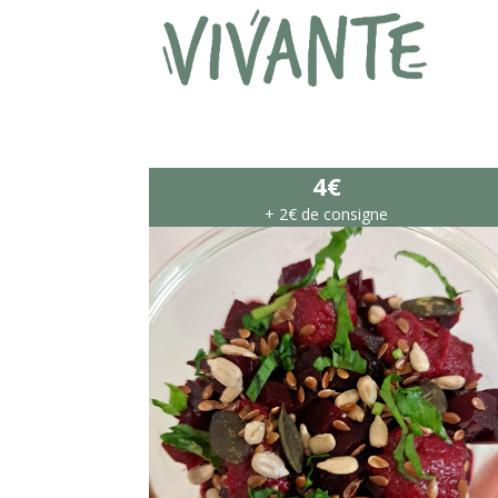
4€
+ 2€ de consigne