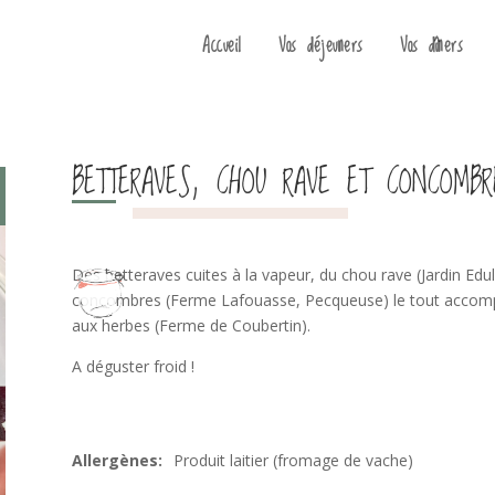
Accueil
Vos déjeuners
Vos dîners
BETTERAVES, CHOU RAVE ET CONCOMBR
Des betteraves cuites à la vapeur, du chou rave (Jardin Edul
concombres (Ferme Lafouasse, Pecqueuse) le tout accom
aux herbes (Ferme de Coubertin).
A déguster froid !
Produit laitier (fromage de vache)