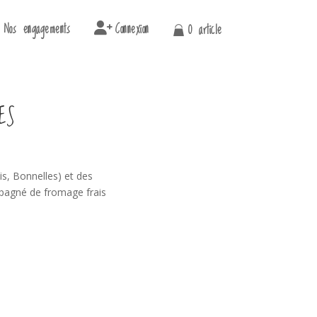
Nos engagements
Connexion
0 article
ES
is, Bonnelles) et des
pagné de fromage frais