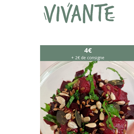
4€
+ 2€ de consigne