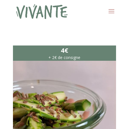
4€
+ 2€ de consigne