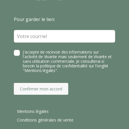
N
B
N
S
T
Leave
Pour garder le lien:
A
this
field
blank
J'accepte de recevoir des informations sur
l'activité de Vivante mais seulement de Vivante et
sans utilisation commerciale. Je consulterai si
besoin la politique de confidentialité sur l'onglet
"Mentions légales".
Confirmer mon accord
Mentions légales
Conditions générales de vente