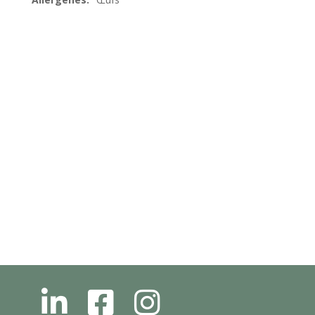
L
F
I