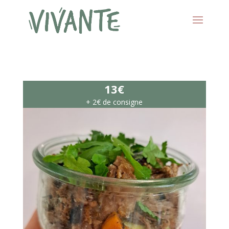
13€
+ 2€ de consigne