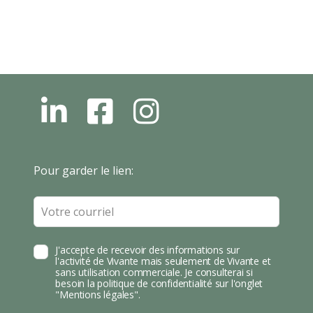
L
F
I
N
B
N
S
T
Leave
Pour garder le lien:
A
this
field
blank
J'accepte de recevoir des informations sur
l'activité de Vivante mais seulement de Vivante et
sans utilisation commerciale. Je consulterai si
besoin la politique de confidentialité sur l'onglet
"Mentions légales".