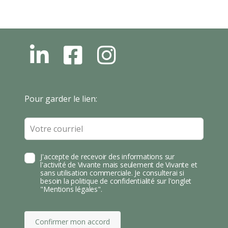
L
F
I
N
B
N
S
T
Leave
Pour garder le lien:
A
this
field
blank
J'accepte de recevoir des informations sur
l'activité de Vivante mais seulement de Vivante et
sans utilisation commerciale. Je consulterai si
besoin la politique de confidentialité sur l'onglet
"Mentions légales".
Confirmer mon accord