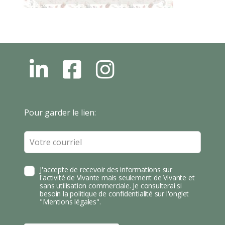
L
F
I
N
B
N
S
T
Leave
Pour garder le lien:
A
this
field
blank
J'accepte de recevoir des informations sur
l'activité de Vivante mais seulement de Vivante et
sans utilisation commerciale. Je consulterai si
besoin la politique de confidentialité sur l'onglet
"Mentions légales".