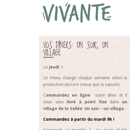
VOS DÎNERS: UN SOIR, UN
VILLAGE
Le
jeudi
!
Le menu change chaque semaine selon la
production (encore mieux que la saison!).
C
ommandez en ligne
votre dîner et il
vous sera
livré à point fixe
dans
un
village de la Vallée
.
Un soir – un village.
Commandez à partir du mardi 9h !
Comment ça marche ? (ça roule plutôt