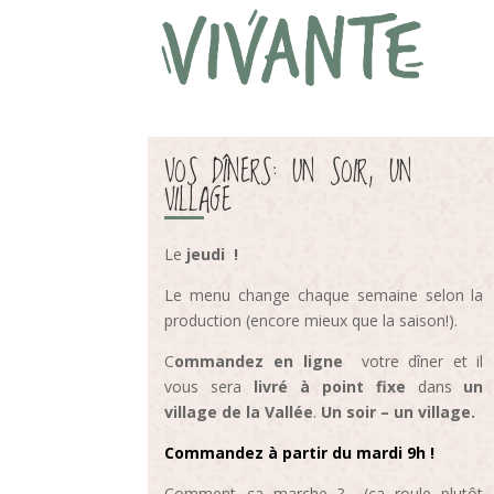
VOS DÎNERS: UN SOIR, UN
VILLAGE
Le
jeudi
!
Le menu change chaque semaine selon la
production (encore mieux que la saison!).
C
ommandez en ligne
votre dîner et il
vous sera
livré à point fixe
dans
un
village de la Vallée
.
Un soir – un village.
Commandez à partir du mardi 9h !
Comment ça marche ? (ça roule plutôt