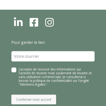
L
F
I
N
B
N
S
T
Leave
Pour garder le lien:
A
this
field
blank
J'accepte de recevoir des informations sur
l'activité de Vivante mais seulement de Vivante et
sans utilisation commerciale. Je consulterai si
besoin la politique de confidentialité sur l'onglet
"Mentions légales".
Confirmer mon accord